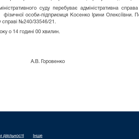
іністративного суду перебуває адміністративна справа
 фізичної особи-підприємця Косенко Ірини Олексіївни. 
у справі №240/33546/21.
оку о 14 годині 00 хвилин.
оровенко
 діяльності
Інше