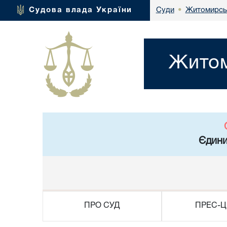
Житомирськ
Судова влада України
Суди
•
Житом
Єдини
ПРО СУД
ПРЕС-Ц