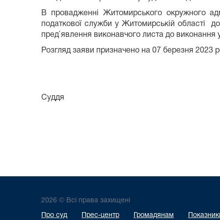
В провадженні Житомирського окружного адм
податкової служби у Житомирській області до
пред`явлення виконавчого листа до виконання 
Розгляд заяви призначено на 07 березня 2023 р
Суддя А.В. Г
2026 © Всі права захищені
Про суд
Прес-центр
Громадянам
Показники