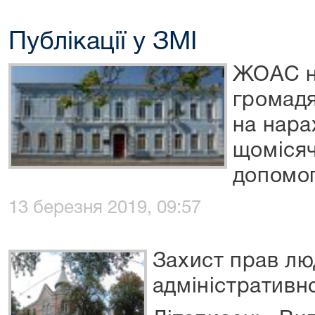
Публікації у ЗМІ
ЖОАС н
громадя
на нара
щомісяч
допомо
13 березня 2019, 09:57
Захист прав лю
адміністративн