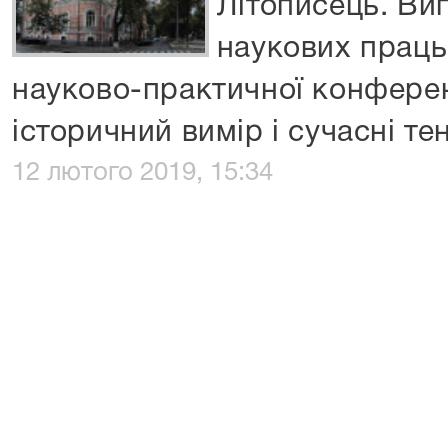
Літописець. Вип
наукових праць
науково-практичної конферен
історичний вимір і сучасні те
12 лютого 2019, 15:34