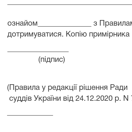
________________________________
(прізвище, ім
ознайом______________ з Правилам
дотримуватися. Копію примірника
________________
(підпис)
(Правила у редакції рішення Ради
суддів України від 24.12.2020 р. N 
____________