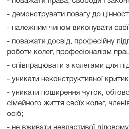
- поважати права, свободи і закон
- демонструвати повагу до цінност
- належним чином виконувати свої
- поважати досвід, професійну під
роботи колег, професіоналізм прац
- співпрацювати з колегами для пі
- уникати неконструктивної критик
- уникати поширення чуток, обгов
сімейного життя своїх колег, члені
осіб;
- не вживати невластивої діловому