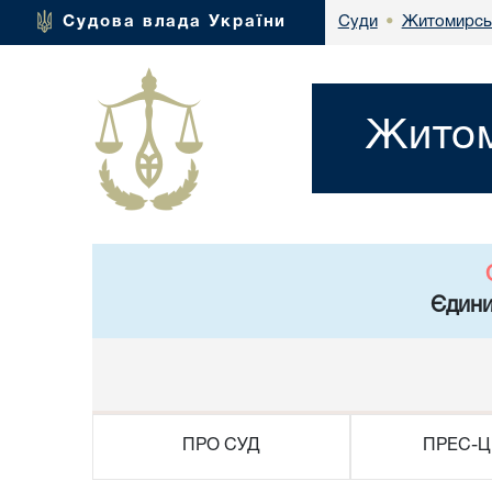
Житомирськ
Судова влада України
Суди
•
Житом
Єдини
ПРО СУД
ПРЕС-Ц