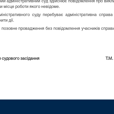
ий адміністративний суд здійснює повідомлення про викли
и місце роботи якого невідоме.
іністративного суду перебуває адміністративна справа
ити дії.
е позовне провадження без повідомлення учасників справи
етар судового засідання Т.М. Горд