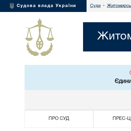
Житомирськ
Судова влада України
Суди
•
Житом
Єдини
ПРО СУД
ПРЕС-Ц