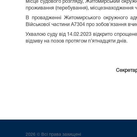
місце судового розгляду, Житомирський окружн
проживання (перебування), місцезнаходження ч
В провадженні Житомирського окружного адм
Військової частини А7304 про зобов'язання вчин
Ухвалою суду від 14.02.2023 відкрито спрощен
відзиву на позов протягом п’ятнадцяти днів.
Секр
2026 © Всі права захищені