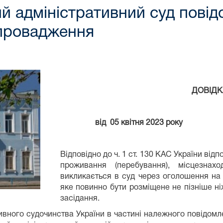
 адміністративний суд повідо
провадження
ДОВІДК
від 05 квітня 20
Відповідно до ч. 1 ст. 130 КАС України відп
проживання (перебування), місцезнах
викликається в суд через оголошення на 
яке повинно бути розміщене не пізніше ні
засідання.
вного судочинства України в частині належного повідомлен