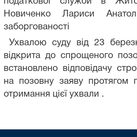
податкової служби в Жито
Новиченко Лариси Анатол
заборгованості
Ухвалою суду від 23 бере
відкрита до спрощеного поз
встановлено відповідачу стр
на позовну заяву протягом 
отримання цієї ухвали .