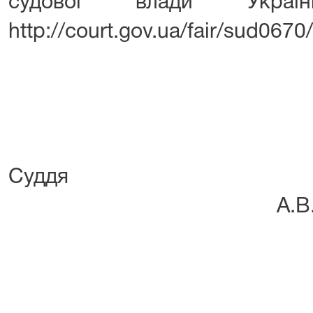
судової влади Укра
http://court.gov.ua/fair/sud0670/
Су
А.В. Горов