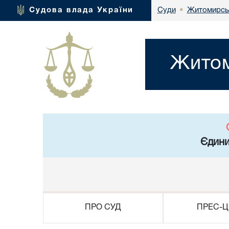
Житомирськ
Судова влада України
Суди
•
Житом
Єдини
ПРО СУД
ПРЕС-Ц