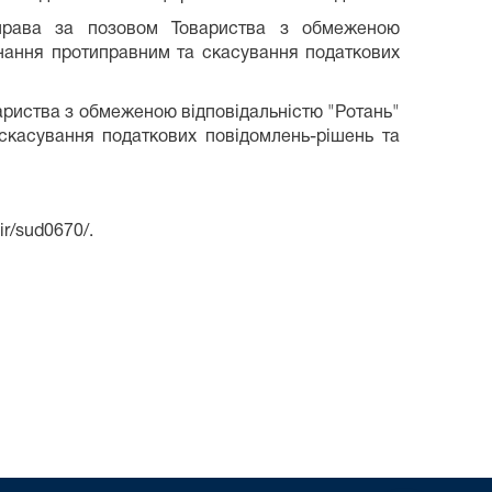
справа за позовом Товариства з обмеженою
знання протиправним та скасування податкових
ариства з обмеженою відповідальністю "Ротань"
касування податкових повідомлень-рішень та
r/sud0670/.