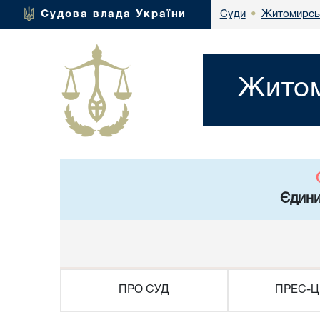
Житомирськ
Судова влада України
Суди
•
Житом
Єдини
ПРО СУД
ПРЕС-Ц