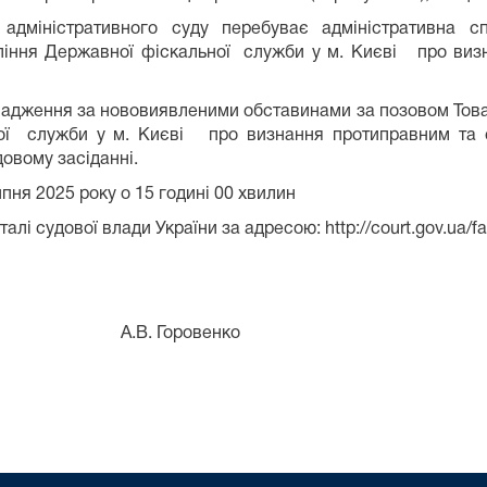
дміністративного суду перебуває адміністративна 
вління Державної фіскальної служби у м. Києві про ви
овадження за нововиявленими обставинами за позовом Тов
ної служби у м. Києві про визнання протиправним та с
довому засіданні.
пня 2025 року о 15 годині 00 хвилин
 судової влади України за адресою: http://court.gov.ua/fai
оровенко