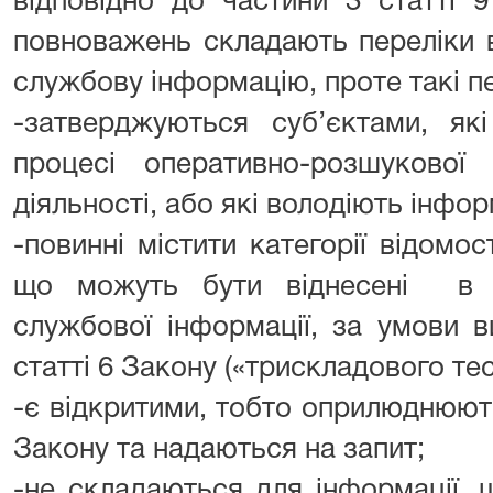
відповідно до частини 3 статті 
повноважень складають переліки 
службову інформацію, проте такі пе
-затверджуються суб’єктами, як
процесі оперативно-розшукової
діяльності, або які володіють інфо
-повинні містити категорії відомос
що можуть бути віднесені в к
службової інформації, за умови 
статті 6 Закону («трискладового тес
-є відкритими, тобто оприлюднюють
Закону та надаються на запит;
-не складаються для інформації, 