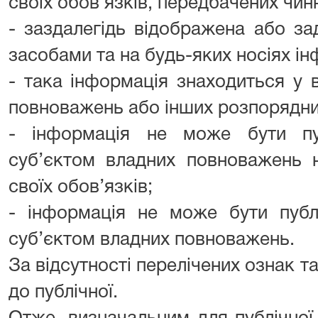
своїх обов’язків, передбачених чи
- заздалегідь відображена або з
засобами та на будь-яких носіях ін
- така інформація знаходиться у в
повноважень або інших розпорядник
- інформація не може бути пу
суб’єктом владних повноважень 
своїх обов’язків;
- інформація не може бути публ
суб’єктом владних повноважень.
За відсутності перелічених ознак т
до публічної.