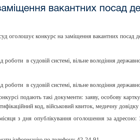
заміщення вакантних посад д
суд оголошує конкурс на
заміщення вакантних посад д
ід роботи
в судовій системі, вільне володіння держа
ід роботи в судовій системі, вільне володіння держа
сі подають такі документи: заяву, особову картку 
нтифікаційний код, військовий квиток, медичну довідку
я з дня опублікування оголошення за адресою:
ти інформацію по телефону
42-24-91.