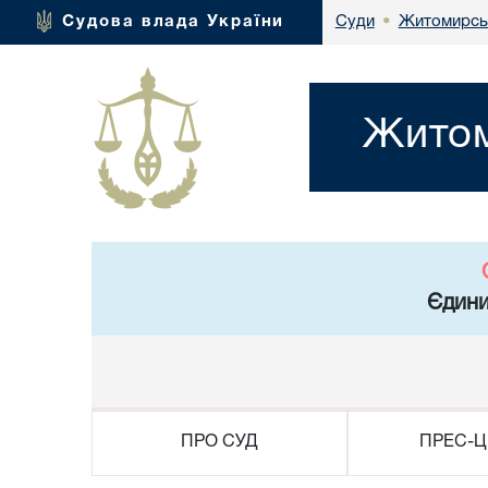
Житомирськ
Судова влада України
Суди
•
Житом
Єдини
ПРО СУД
ПРЕС-Ц