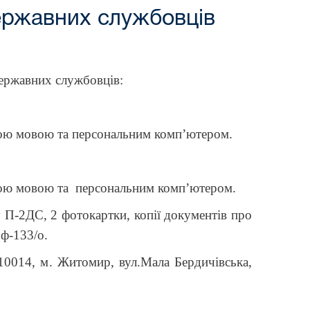
ержавних службовців
ержавних службовців:
вною мовою та персональним комп’ютером.
вною мовою та персональним комп’ютером.
П-2ДС, 2 фотокартки, копії документів про
 ф-133/о.
10014, м
. Житомир, вул.Мала Бердичівська,