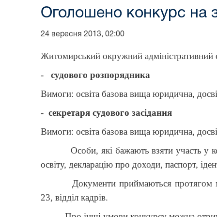
Оголошено конкурс на 
24 вересня 2013, 02:00
Житомирський окружний адміністративний 
-
судового розпорядника
Вимоги: освіта базова вища юридична, досв
-
секретаря судового засідання
Вимоги: освіта базова вища юридична, досв
Особи, які бажають взяти участь у конкур
освіту, декларацію про доходи, паспорт, іде
Документи приймаються протягом місяц
23,
відділ кадрів.
Про інші умови конкурсу можна отрима