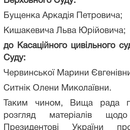
Верховного Суду:
Бущенка Аркадія Петровича;
Кишакевича Льва Юрійовича;
до Касаційного цивільного су
Суду:
Червинської Марини Євгенівни
Ситнік Олени Миколаївни.
Таким чином, Вища рада п
розгляд матеріалів щод
Президентові України п