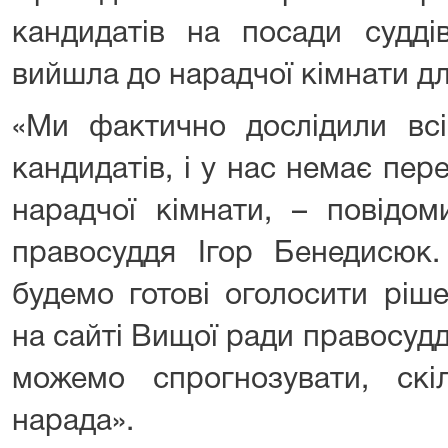
кандидатів на посади судді
вийшла до нарадчої кімнати д
«Ми фактично дослідили всі
кандидатів, і у нас немає пе
нарадчої кімнати, – повідо
правосуддя Ігор Бенедисюк
будемо готові оголосити ріш
на сайті Вищої ради правосудд
можемо спрогнозувати, ск
нарада».