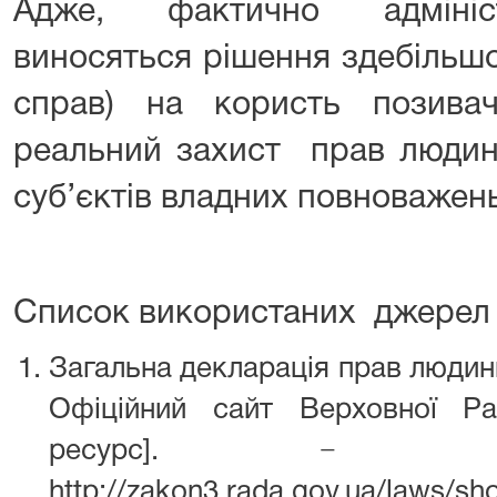
Адже, фактично адмініс
виносяться рішення здебільшо
справ) на користь позива
реальний захист прав людин
суб’єктів владних повноважень
Список використаних джерел т
Загальна декларація прав людини
Офіційний сайт Верховної Ра
ресурс]. − Ре
http://zakon3.rada.gov.ua/laws/s