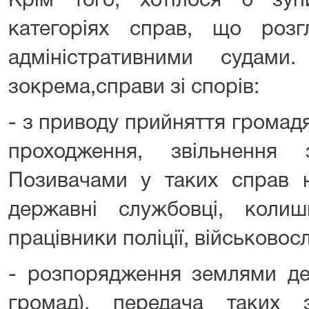
Крім того, хотілося б зу
категоріях справ, що роз
адміністративними судам
зокрема,справи зі спорів:
- з приводу прийняття громадян
проходження, звільнення 
Позивачами у таких справ н
державні службовці, колишн
працівники поліції, військовос
- розпорядження землями де
громад), передача таких 