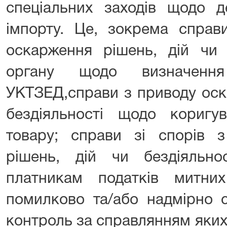
спеціальних заходів щодо д
імпорту. Це, зокрема справ
оскарження рішень, дій чи 
органу щодо визначенн
УКТЗЕД,справи з приводу оск
бездіяльності щодо коригув
товару; справи зі спорів 
рішень, дій чи бездіяльн
платникам податків митни
помилково та/або надмірно 
контроль за справлянням яки