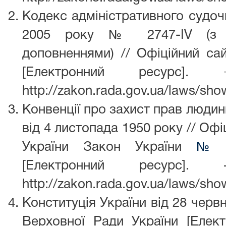
Кодекс адміністративного судоч
2005 року № 2747-IV (з н
доповненнями) // Офіційний са
[Електронний ресурс]
http://zakon.rada.gov.ua/laws/sho
Конвенції про захист прав люди
від 4 листопада 1950 року // Оф
України Закон України
№ 4
[Електронний ресурс]
http://zakon.rada.gov.ua/laws/sh
Конституція України від 28 червн
Верховної Ради України [Елек