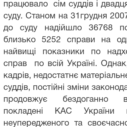
працювало сім суддів і двадц
суду. Станом на 31грудня 2007
до суду надійшло 36768 п
близько 5252 справи на о
найвищі показники по над
справ по всій Україні. Одна
кадрів, недостатнє матеріальн
суддів, постійні зміни законо
продовжує бездоганно в
покладені КАС України щ
неупередженого та своєчас