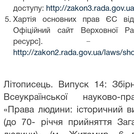
доступу:
http://zakon3.rada.gov.
Хартія основних прав ЄС ві
Офіційний сайт Верховної Ра
ресурс]. − Ре
http://zakon2.rada.gov.ua/laws/s
Літописець. Випуск 14: Збір
Всеукраїнської науково-пр
«Права людини: історичний ви
(до 70- річчя прийняття Заг