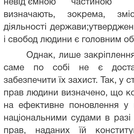
невід’ємною частиною 
визначають, зокрема, змі
діяльності держави;утверджен
і свобод людини є головним об
Однак, лише закріплення 
саме по собі не є доста
забезпечити їх захист. Так, у с
прав людини визначено, що к
на ефективне поновлення у 
національними судами в разі
прав, наданих їй конститу