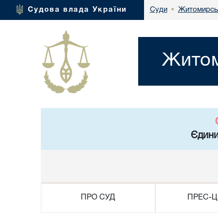
Житомирськ
Судова влада України
Суди
•
Житом
Єдини
ПРО СУД
ПРЕС-Ц