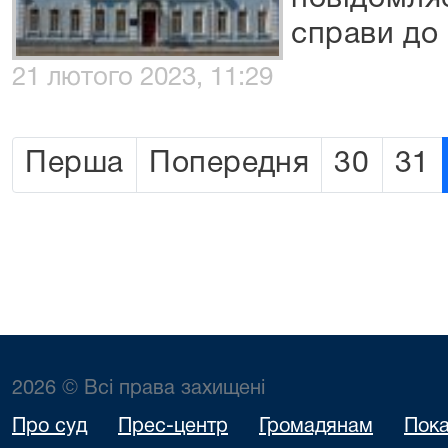
справи до
21 лютого 2023, 11:29
Перша
Попередня
30
31
2026 © Всі права захищені
Про суд
Прес-центр
Громадянам
Пока