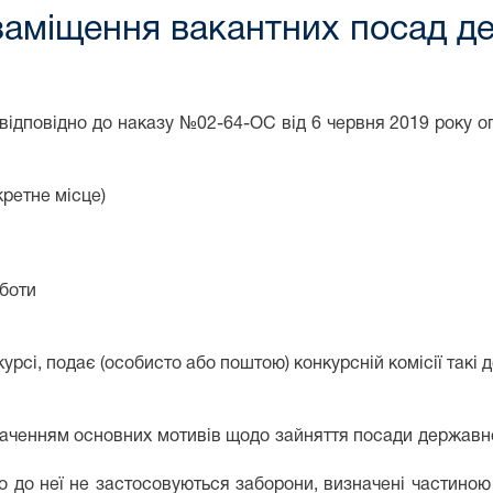
заміщення вакантних посад д
відповідно до наказу №02-64-ОС від 6 червня 2019 року о
кретне місце)
оботи
урсі, подає (особисто або поштою) конкурсній комісії такі 
значенням основних мотивів щодо зайняття посади державно
о до неї не застосовуються заборони, визначені частиною