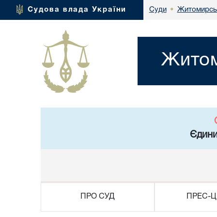
Житомирськ
Судова влада України
Суди
•
Житом
Єдини
ПРО СУД
ПРЕС-Ц